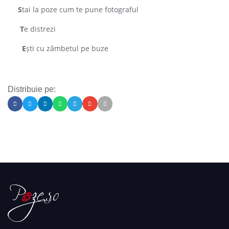
S
tai la poze cum te pune fotograful
T
e distrezi
E
ști cu zâmbetul pe buze
Distribuie pe: