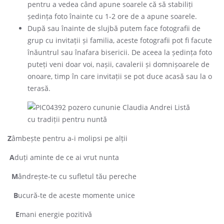
pentru a vedea când apune soarele că să stabiliți
ședința foto înainte cu 1-2 ore de a apune soarele.
După sau înainte de slujbă putem face fotografii de
grup cu invitații și familia, aceste fotografii pot fi facute
înăuntrul sau înafara bisericii. De aceea la ședința foto
puteți veni doar voi, nașii, cavalerii și domnișoarele de
onoare, timp în care invitații se pot duce acasă sau la o
terasă.
Z
âmbește pentru a-i molipsi pe alții
A
duți aminte de ce ai vrut nunta
M
ândrește-te cu sufletul tău pereche
B
ucură-te de aceste momente unice
E
mani energie pozitivă