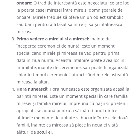
onoare:
O tradiție interesantă este negociatul ce are loc
la poarta casei miresei între mire și domnișoarele de
onoare. Mirele trebuie să ofere un un obiect simbolic
sau bani pentru a fi lăsat să intre și să-și întâlnească
mireasa.
Prima vedere a mirelui și a miresei:
Înainte de
începerea ceremoniei de nuntă, este un moment
special când mirele și mireasa se văd pentru prima
dată în ziua nunții. Această întâlnire poate avea loc în
intimitate, înainte de ceremonie, sau poate fi organizată
chiar în timpul ceremoniei, atunci când mirele așteaptă
mireasa la altar.
Hora nunească:
Hora nunească este organizată acasă la
părinții miresei. Este un moment special în care familia
miresei și familia mirelui, împreună cu nașii și prietenii
apropiați, se adună pentru a sărbători unul dintre
ultimele momente de unitate și bucurie între cele două
familii, înainte ca mireasa să plece în noua ei viață
alături de soțul ei.