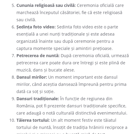
Cununia religioasă sau civilă:
Ceremonia oficială care
marchează începutul căsătoriei, fie că este religioasă
sau civilă.
Ședința foto video:
Sedinta foto video este o parte
esențială a unei nunți tradiționale și este adesea
organizată înainte sau după ceremonie pentru a
captura momente speciale și amintiri prețioase.
Petrecerea de nuntă:
După ceremonia oficială, urmează
petrecerea care poate dura ore întregi și este plină de
muzică, dans și bucate alese.
Dansul mirilor:
Un moment important este dansul
mirilor, când aceștia dansează împreună pentru prima
dată ca soț și soție.
Dansuri tradiționale:
În funcție de regiunea din
România, pot fi prezente dansuri tradiționale specifice,
care adaugă o notă culturală distinctivă evenimentului.
Tăierea tortului:
Un alt moment festiv este tăiatul
tortului de nuntă, însoțit de tradiția hrănirii reciproce a