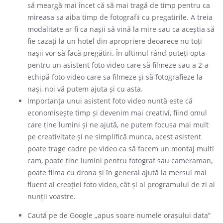
să meargă mai încet că să mai tragă de timp pentru ca
mireasa sa aiba timp de fotografii cu pregatirile. A treia
modalitate ar fi ca nașii să vină la mire sau ca aceștia să
fie cazați la un hotel din apropriere deoarece nu toți
nașii vor să facă pregătiri. În ultimul rând puteți opta
pentru un asistent foto video care să filmeze sau a 2-a
echipă foto video care sa filmeze și să fotografieze la
nași, noi vă putem ajuta și cu asta.
Importanța unui asistent foto video nuntă este că
economisește timp și devenim mai creativi, fiind omul
care ține lumini și ne ajută, ne putem focusa mai mult
pe creativitate și ne simplifică munca, acest asistent
poate trage cadre pe video ca să facem un montaj multi
cam, poate ține lumini pentru fotograf sau cameraman,
poate filma cu drona și în general ajută la mersul mai
fluent al creației foto video, cât și al programului de zi al
nunții voastre.
Caută pe de Google „apus soare numele orașului data”