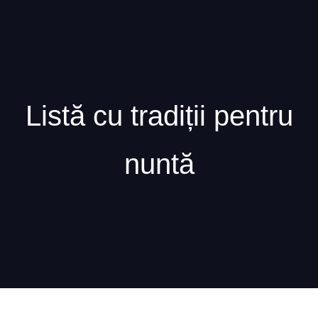
Cununie 
0762 945 
Listă cu tradiții pentru
nuntă