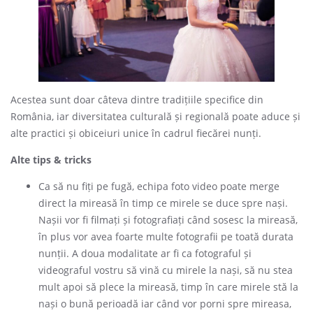
Acestea sunt doar câteva dintre tradițiile specifice din
România, iar diversitatea culturală și regională poate aduce și
alte practici și obiceiuri unice în cadrul fiecărei nunți.
Alte tips & tricks
Ca să nu fiți pe fugă, echipa foto video poate merge
direct la mireasă în timp ce mirele se duce spre nași.
Nașii vor fi filmați și fotografiați când sosesc la mireasă,
în plus vor avea foarte multe fotografii pe toată durata
nunții. A doua modalitate ar fi ca fotograful și
videograful vostru să vină cu mirele la nași, să nu stea
mult apoi să plece la mireasă, timp în care mirele stă la
nași o bună perioadă iar când vor porni spre mireasa,