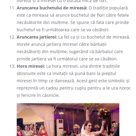
mirelui și a miresei cu o bucată mică de tort.
Aruncarea buchetului de mireasă:
O tradiție populară
este ca mireasa să arunce buchetul de flori către fetele
necăsătorite din mulțime. Se spune că fata care prinde
buchetul va fi următoarea care se va căsători.
Aruncarea jartierei:
La fel ca și cu buchetul de mireasă,
mirele aruncă jartiera miresei către bărbații
necăsătoriți din mulțime, sugerând că bărbatul care
prinde jartiera va fi următorul care se va căsători.
Hora miresei:
La hora miresei, una dintre tradițiile
obișnuite este ca invitații să pună bani la pieptul
miresei în timp ce dansează. Acest gest este simbolic și
reprezintă un cadou pentru cuplu pentru a le ura noroc
și fericire în căsnicie.