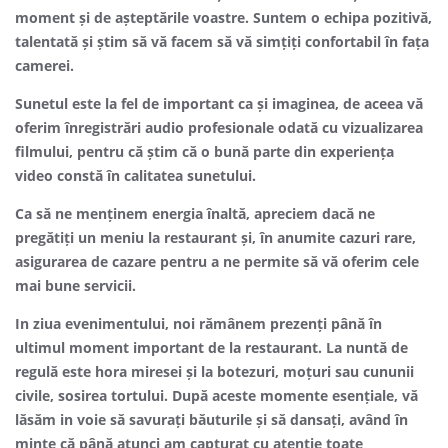
moment și de așteptările voastre. Suntem o echipa pozitivă,
talentată și știm să vă facem să vă simțiți confortabil în fața
camerei.
Sunetul este la fel de important ca și imaginea, de aceea vă
oferim înregistrări audio profesionale odată cu vizualizarea
filmului, pentru că știm că o bună parte din experiența
video constă în calitatea sunetului.
Ca să ne menținem energia înaltă, apreciem dacă ne
pregătiți un meniu la restaurant și, în anumite cazuri rare,
asigurarea de cazare pentru a ne permite să vă oferim cele
mai bune servicii.
In ziua evenimentului, noi rămânem prezenți până în
ultimul moment important de la restaurant. La nuntă de
regulă este hora miresei și la botezuri, moțuri sau cununii
civile, sosirea tortului. După aceste momente esențiale, vă
lăsăm in voie să savurați băuturile și să dansați, având în
minte că până atunci am capturat cu atenție toate