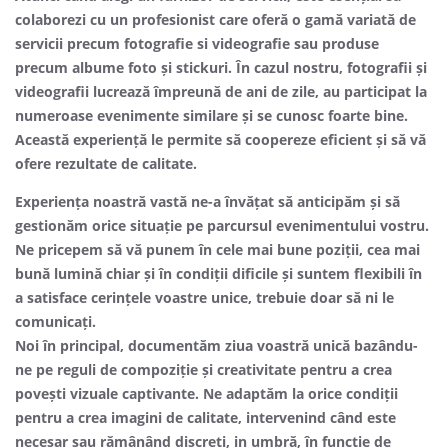
colaborezi cu un profesionist care oferă o gamă variată de
servicii precum fotografie si videografie sau produse
precum albume foto și stickuri. În cazul nostru, fotografii și
videografii lucrează împreună de ani de zile, au participat la
numeroase evenimente similare și se cunosc foarte bine.
Această experiență le permite să coopereze eficient și să vă
ofere rezultate de calitate.
Experiența noastră vastă ne-a învățat să anticipăm și să
gestionăm orice situație pe parcursul evenimentului vostru.
Ne pricepem să vă punem în cele mai bune poziții, cea mai
bună lumină chiar și în condiții dificile și suntem flexibili în
a satisface cerințele voastre unice, trebuie doar să ni le
comunicați.
Noi în principal, documentăm ziua voastră unică bazându-
ne pe reguli de compoziție și creativitate pentru a crea
povești vizuale captivante. Ne adaptăm la orice condiții
pentru a crea imagini de calitate, intervenind când este
necesar sau rămânând discreți, in umbră, în funcție de