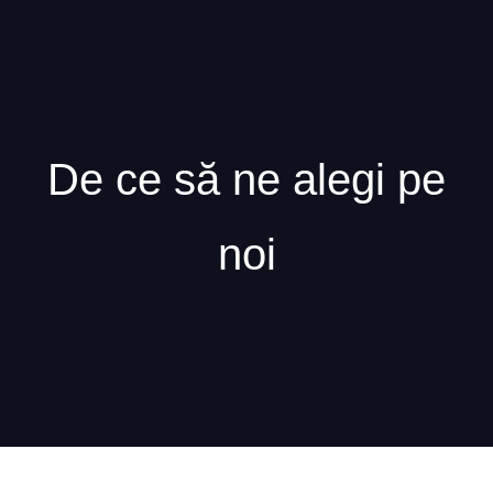
Cununie 
0762 945 
De ce să ne alegi pe
noi