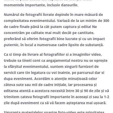
momentele importante, inclusiv dansurile.
Numărul de fotografii livrate depinde în mare măsură de
complexitatea evenimentului. Variază de la un minim de 300
de cadre finale până la cât putem captura și edita! Ne
concentrăm pe calitate mai mult decât pe cantitate,
preferând să oferim fotografii bine lucrate și cu un impact
puternic, în locul a numeroase cadre lipsite de substanță.
Ca si timp de livrare al fotografiilor si a imaginilor video,
trebuie sa tineti cont ca angajamentul nostru nu se oprește
la sfârșitul evenimentului, suntem singurii furnizori de
servicii care tin legatura cu voi inainte, pe parcursul dar si
dupa eveniment. Acordăm o atenție minuțioasă celor
câteva sute sau mii de cadre inițiale, iar procesarea și
editarea atentă a acestora necesită între 30 și 90 de zile și vă
trimitem cateva fotografii importante în aceeași zi sau la 1-2
zile după eveniment ca să vă facem așteptarea mai ușoară.
Siguranța materialelor voastre foto-video este prioritatea