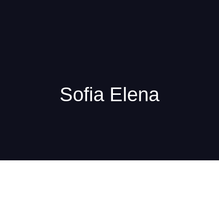
Cununie 
0762 945 
Sofia Elena